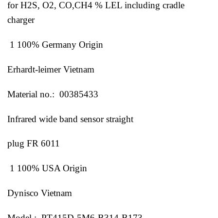
for H2S, O2, CO,CH4 % LEL including cradle
charger
1 100% Germany Origin
Erhardt-leimer Vietnam
Material no.: 00385433
Infrared wide band sensor straight
plug FR 6011
1 100% USA Origin
Dynisco Vietnam
Model : PT415D-5M6-B314-B173