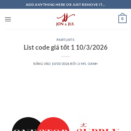
Bỏ
ADD ANYTHING HERE OR JUST REMOVE IT...
qua
nội
0
dung
PARTLISTS
List code giá tốt 1 10/3/2026
ĐĂNG VÀO
10/03/2026
BỞI
JJ MS. OANH