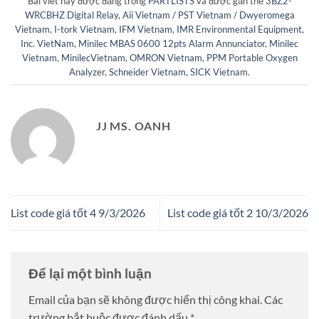
Bài viết này được đăng trong
PARTLISTS
và được gắn thẻ
3BZ2-
WRCBHZ Digital Relay
,
Aii Vietnam / PST Vietnam / Dwyeromega
Vietnam
,
I-tork Vietnam
,
IFM Vietnam
,
IMR Environmental Equipment
,
Inc. VietNam
,
Minilec MBAS 0600 12pts Alarm Annunciator
,
Minilec
Vietnam
,
MinilecVietnam
,
OMRON Vietnam
,
PPM Portable Oxygen
Analyzer
,
Schneider Vietnam
,
SICK Vietnam
.
JJ MS. OANH
List code giá tốt 4 9/3/2026
List code giá tốt 2 10/3/2026
Để lại một bình luận
Email của bạn sẽ không được hiển thị công khai.
Các
trường bắt buộc được đánh dấu
*