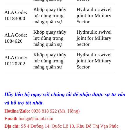
Khớp quay thủy
Hydraulic swivel
ALA Code:
lực dùng trong
joint for Military
10183000
mảng quân sự
Sector
Khớp quay thủy
Hydraulic swivel
ALA Code:
lực dùng trong
joint for Military
1084626
mảng quân sự
Sector
Khớp quay thủy
Hydraulic swivel
ALA Code:
lực dùng trong
joint for Military
10120202
mảng quân sự
Sector
Hãy liên hệ ngay với chúng tôi để nhận được sự tư vấn
và hỗ trợ tốt nhất
.
Hotline/Zalo:
0938 818 922 (Ms. Hồng)
Email:
hong@jon-jul.com
Địa chỉ:
Số 4 Đường 14, Quốc Lộ 13, Khu Đô Thị Vạn Phúc,