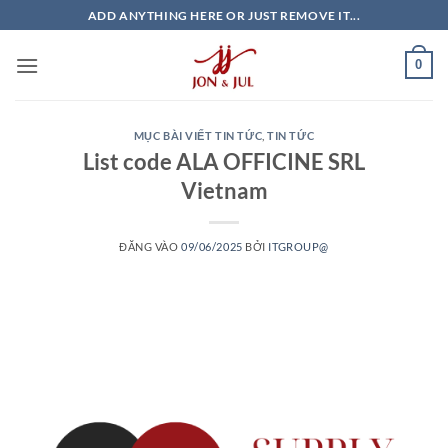
Bỏ
ADD ANYTHING HERE OR JUST REMOVE IT...
qua
nội
0
dung
MỤC BÀI VIẾT TIN TỨC
,
TIN TỨC
List code ALA OFFICINE SRL
Vietnam
ĐĂNG VÀO
09/06/2025
BỞI
ITGROUP@