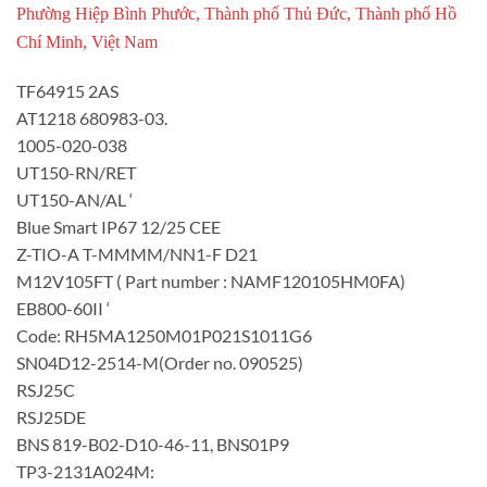
Phường Hiệp Bình Phước, Thành phố Thủ Đức, Thành phố Hồ
Chí Minh, Việt Nam
TF64915 2AS
AT1218 680983-03.
1005-020-038
UT150-RN/RET
UT150-AN/AL ‘
Blue Smart IP67 12/25 CEE
Z-TIO-A T-MMMM/NN1-F D21
M12V105FT ( Part number : NAMF120105HM0FA)
EB800-60II ‘
Code: RH5MA1250M01P021S1011G6
SN04D12-2514-M(Order no. 090525)
RSJ25C
RSJ25DE
BNS 819-B02-D10-46-11, BNS01P9
TP3-2131A024M: