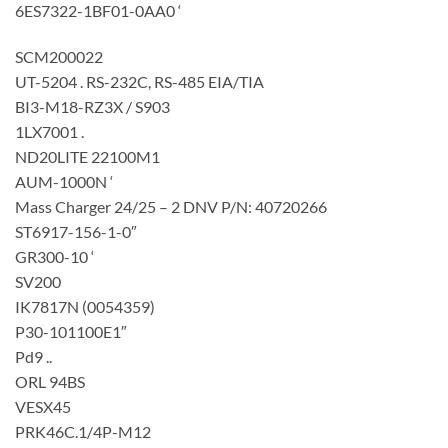
6ES7322-1BF01-0AA0 ‘
SCM200022
UT-5204 . RS-232C, RS-485 EIA/TIA
BI3-M18-RZ3X / S903
1LX7001 .
ND20LITE 22100M1
AUM-1000N ‘
Mass Charger 24/25 – 2 DNV P/N: 40720266
ST6917-156-1-0″
GR300-10 ‘
SV200
IK7817N (0054359)
P30-101100E1″
Pd9 ..
ORL 94BS
VESX45
PRK46C.1/4P-M12