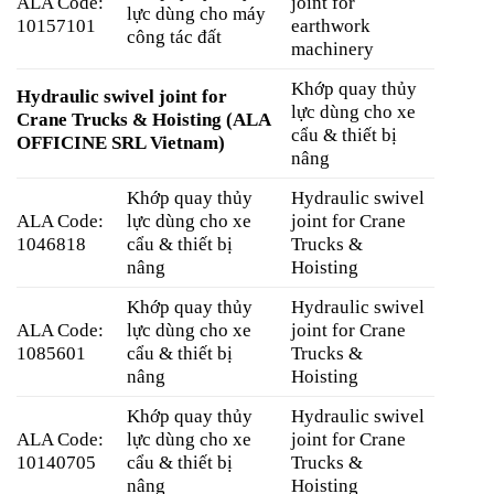
ALA Code:
joint for
lực dùng cho máy
10157101
earthwork
công tác đất
machinery
Khớp quay thủy
Hydraulic swivel joint for
lực dùng cho xe
Crane Trucks & Hoisting
(ALA
cẩu & thiết bị
OFFICINE SRL Vietnam)
nâng
Khớp quay thủy
Hydraulic swivel
ALA Code:
lực dùng cho xe
joint for Crane
1046818
cẩu & thiết bị
Trucks &
nâng
Hoisting
Khớp quay thủy
Hydraulic swivel
ALA Code:
lực dùng cho xe
joint for Crane
1085601
cẩu & thiết bị
Trucks &
nâng
Hoisting
Khớp quay thủy
Hydraulic swivel
ALA Code:
lực dùng cho xe
joint for Crane
10140705
cẩu & thiết bị
Trucks &
nâng
Hoisting