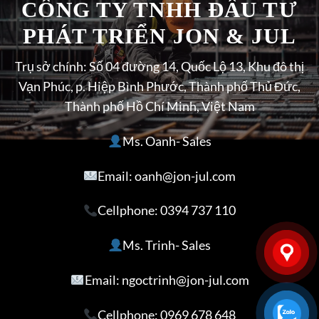
CÔNG TY TNHH ĐẦU TƯ
PHÁT TRIỂN JON & JUL
Trụ sở chính: Số 04 đường 14, Quốc Lộ 13, Khu đô thị
Vạn Phúc, p. Hiệp Bình Phước, Thành phố Thủ Đức,
Thành phố Hồ Chí Minh, Việt Nam
Ms. Oanh- Sales
Email: oanh@jon-jul.com
Cellphone:
0394 737 110
Ms. Trinh- Sales
Email: ngoctrinh@jon-jul.com
Cellphone:
0969 678 648