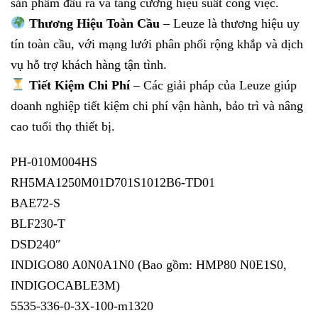
sản phẩm đầu ra và tăng cường hiệu suất công việc.
Thương Hiệu Toàn Cầu
– Leuze là thương hiệu uy
tín toàn cầu, với mạng lưới phân phối rộng khắp và dịch
vụ hỗ trợ khách hàng tận tình.
Tiết Kiệm Chi Phí
– Các giải pháp của Leuze giúp
doanh nghiệp tiết kiệm chi phí vận hành, bảo trì và nâng
cao tuổi thọ thiết bị.
PH-010M004HS
RH5MA1250M01D701S1012B6-TD01
BAE72-S
BLF230-T
DSD240″
INDIGO80 A0N0A1N0 (Bao gồm: HMP80 N0E1S0,
INDIGOCABLE3M)
5535-336-0-3X-100-m1320