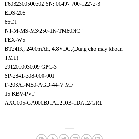
F6032300500302 SN: 00497 700-12272-3
EDS-205
86CT
NT-M-MS-M3/250-1K-TM80NC”
PEX-W5
BT24IK, 2400mAh, 4.8VDC,(Dùng cho máy khoan
TMT)
2912010030.09 GPC-3
SP-2841-308-000-001
F-203AI-M50-AGD-44-V MF
15 KBV-PVF
AXG005-GA000BJ1AL210B-1DA12/GRL