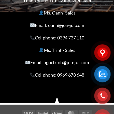
Thành phố Hồ Chí Minh, Việt Nam
Ms. Oanh- Sales
Email: oanh@jon-jul.com
Cellphone:
0394 737 110
Ms. Trinh- Sales
Email: ngoctrinh@jon-jul.com
Cellphone:
0969 678 648
Visa
PayPal
Stripe
MasterCard
Cash