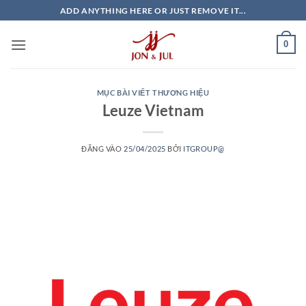
Bỏ
ADD ANYTHING HERE OR JUST REMOVE IT...
qua
nội
0
dung
MỤC BÀI VIẾT THƯƠNG HIỆU
Leuze Vietnam
ĐĂNG VÀO
25/04/2025
BỞI
ITGROUP@