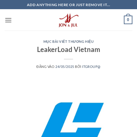
Bỏ
ADD ANYTHING HERE OR JUST REMOVE IT...
qua
nội
0
dung
MỤC BÀI VIẾT THƯƠNG HIỆU
LeakerLoad Vietnam
ĐĂNG VÀO
24/05/2025
BỞI
ITGROUP@