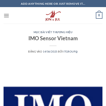
Bỏ
ADD ANYTHING HERE OR JUST REMOVE IT...
qua
nội
0
dung
MỤC BÀI VIẾT THƯƠNG HIỆU
IMO Sensor Vietnam
ĐĂNG VÀO
14/06/2025
BỞI
ITGROUP@