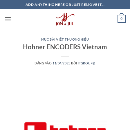
Bỏ
ADD ANYTHING HERE OR JUST REMOVE IT...
qua
nội
0
dung
MỤC BÀI VIẾT THƯƠNG HIỆU
Hohner ENCODERS Vietnam
ĐĂNG VÀO
11/04/2025
BỞI
ITGROUP@