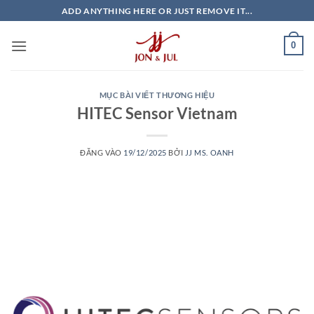
Bỏ
ADD ANYTHING HERE OR JUST REMOVE IT...
qua
nội
0
dung
MỤC BÀI VIẾT THƯƠNG HIỆU
HITEC Sensor Vietnam
ĐĂNG VÀO
19/12/2025
BỞI
JJ MS. OANH