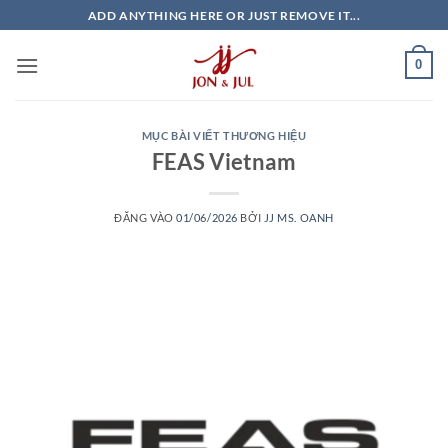
Bỏ
ADD ANYTHING HERE OR JUST REMOVE IT...
qua
nội
0
dung
MỤC BÀI VIẾT THƯƠNG HIỆU
FEAS Vietnam
ĐĂNG VÀO
01/06/2026
BỞI
JJ MS. OANH