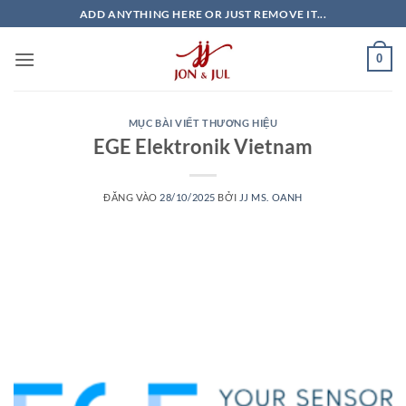
Bỏ
ADD ANYTHING HERE OR JUST REMOVE IT...
qua
nội
0
dung
MỤC BÀI VIẾT THƯƠNG HIỆU
EGE Elektronik Vietnam
ĐĂNG VÀO
28/10/2025
BỞI
JJ MS. OANH