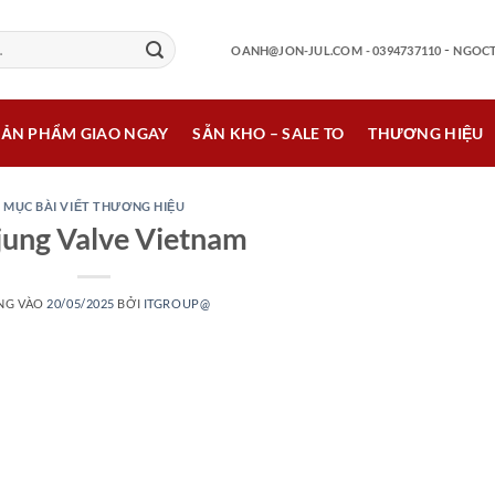
-
OANH@JON-JUL.COM
- 0394737110
NGOCT
SẢN PHẨM GIAO NGAY
SẴN KHO – SALE TO
THƯƠNG HIỆU
MỤC BÀI VIẾT THƯƠNG HIỆU
ung Valve Vietnam
NG VÀO
20/05/2025
BỞI
ITGROUP@