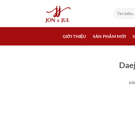
Bỏ
qua
Tìm
kiếm:
nội
dung
GIỚI THIỆU
SẢN PHẨM MỚI
Daej
ĐĂ