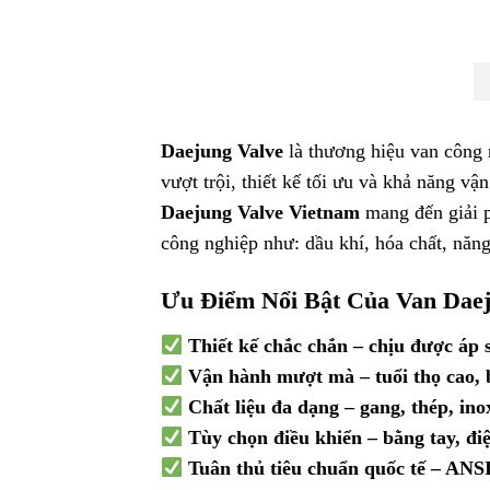
Daejung Valve
là thương hiệu van công 
vượt trội, thiết kế tối ưu và khả năng vậ
Daejung Valve Vietnam
mang đến giải p
công nghiệp như: dầu khí, hóa chất, năn
Ưu Điểm Nổi Bật Của Van Dae
Thiết kế chắc chắn – chịu được áp s
Vận hành mượt mà – tuổi thọ cao, b
Chất liệu đa dạng – gang, thép, in
Tùy chọn điều khiển – bằng tay, đi
Tuân thủ tiêu chuẩn quốc tế – ANS