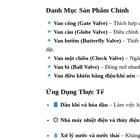
Danh Mục Sản Phẩm Chính
Van cổng (Gate Valve)
– Thích hợp c
Van cầu (Globe Valve)
– Điều chỉnh 
Van bướm (Butterfly Valve)
– Thiết
đặt.
Van một chiều (Check Valve)
– Ngăn
Van bi (Ball Valve)
– Đóng mở nhanh,
Van điều khiển bằng điện/khí nén
– 
Ứng Dụng Thực Tế
Dầu khí và hóa dầu
– Làm việc hi
Nhà máy nhiệt điện và thủy điện
Xử lý nước và nước thải
– Kháng 