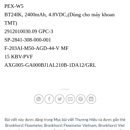
PEX-W5
BT24IK, 2400mAh, 4.8VDC,(Dùng cho máy khoan
TMT)
2912010030.09 GPC-3
SP-2841-308-000-001
F-203AI-M50-AGD-44-V MF
15 KBV-PVF
AXG005-GA000BJ1AL210B-1DA12/GRL
Bài viết này được đăng trong
Mục bài viết Thương Hiệu
và được gắn thẻ
Bronkhorst Flowmeter
,
Bronkhorst Flowmeter Vietnam
,
Bronkhorst Viet