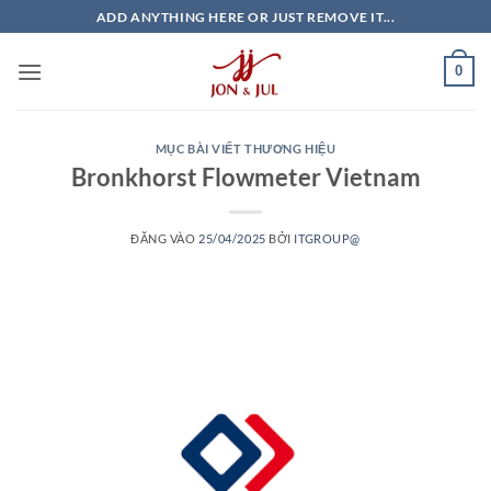
Bỏ
ADD ANYTHING HERE OR JUST REMOVE IT...
qua
nội
0
dung
MỤC BÀI VIẾT THƯƠNG HIỆU
Bronkhorst Flowmeter Vietnam
ĐĂNG VÀO
25/04/2025
BỞI
ITGROUP@