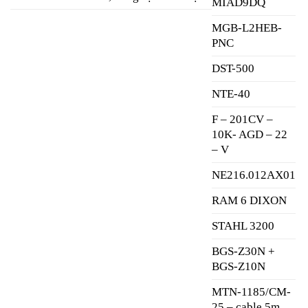
MIAD9DQ
MGB-L2HEB-
PNC
DST-500
NTE-40
F – 201CV –
10K- AGD – 22
– V
NE216.012AX01
RAM 6 DIXON
STAHL 3200
BGS-Z30N +
BGS-Z10N
MTN-1185/CM-
25 – cable 5m