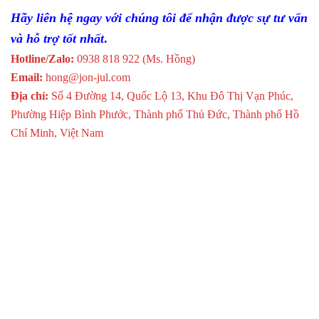
Hãy liên hệ ngay với chúng tôi để nhận được sự tư vấn
và hỗ trợ tốt nhất
.
Hotline/Zalo:
0938 818 922 (Ms. Hồng)
Email:
hong@jon-jul.com
Địa chỉ:
Số 4 Đường 14, Quốc Lộ 13, Khu Đô Thị Vạn Phúc,
Phường Hiệp Bình Phước, Thành phố Thủ Đức, Thành phố Hồ
Chí Minh, Việt Nam
1LX7001 .
ND20LITE 22100M1
AUM-1000N ‘
Mass Charger 24/25 – 2 DNV P/N: 40720266
ST6917-156-1-0″
GR300-10 ‘
SV200
IK7817N (0054359)
P30-101100E1″