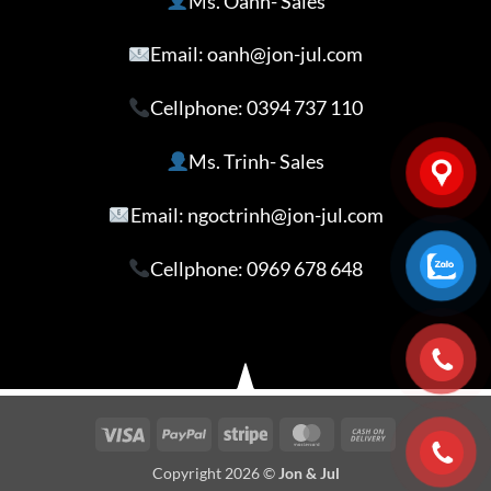
Ms. Oanh- Sales
Email: oanh@jon-jul.com
Cellphone:
0394 737 110
Ms. Trinh- Sales
Email: ngoctrinh@jon-jul.com
Cellphone:
0969 678 648
Visa
PayPal
Stripe
MasterCard
Cash
On
Copyright 2026 ©
Jon & Jul
Delivery