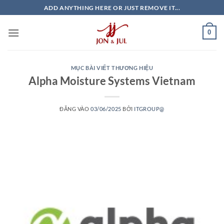
Bỏ
ADD ANYTHING HERE OR JUST REMOVE IT...
qua
nội
0
dung
MỤC BÀI VIẾT THƯƠNG HIỆU
Alpha Moisture Systems Vietnam
ĐĂNG VÀO
03/06/2025
BỞI
ITGROUP@