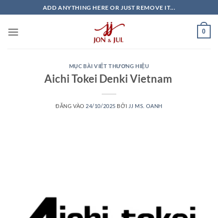
Bỏ
ADD ANYTHING HERE OR JUST REMOVE IT...
qua
nội
0
dung
MỤC BÀI VIẾT THƯƠNG HIỆU
Aichi Tokei Denki Vietnam
ĐĂNG VÀO
24/10/2025
BỞI
JJ MS. OANH