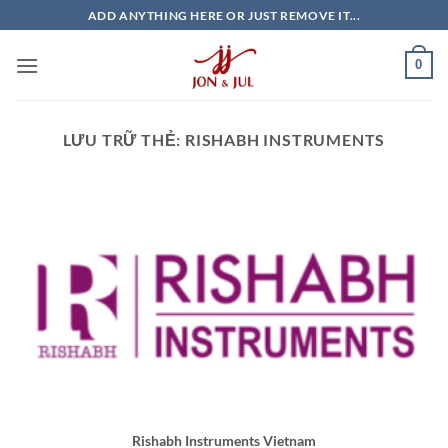
Bỏ
ADD ANYTHING HERE OR JUST REMOVE IT...
qua
nội
0
dung
LƯU TRỮ THẺ:
RISHABH INSTRUMENTS
Rishabh Instruments Vietnam