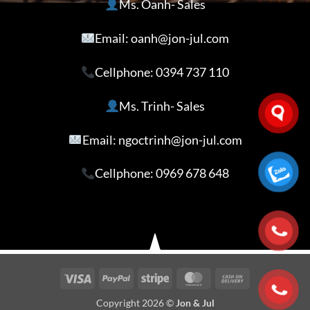
Ms. Oanh- Sales
Email: oanh@jon-jul.com
Cellphone:
0394 737 110
Ms. Trinh- Sales
Email: ngoctrinh@jon-jul.com
Cellphone:
0969 678 648
Visa
PayPal
Stripe
MasterCard
Cash
On
Copyright 2026 ©
Jon & Jul
Delivery