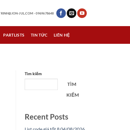
RINH@JON-JUL.COM
- 0969678648
PARTLISTS
TIN TỨC
LIÊN HỆ
M
Tìm kiếm
TÌM
KIẾM
Recent Posts
List code giá tốt 8 04/08/2026