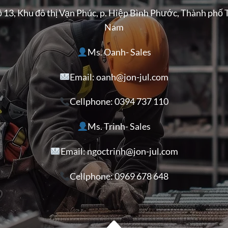
ộ 13, Khu đô thị Vạn Phúc, p. Hiệp Bình Phước, Thành phố 
Nam
Ms. Oanh- Sales
Email: oanh@jon-jul.com
Cellphone:
0394 737 110
Ms. Trinh- Sales
Email: ngoctrinh@jon-jul.com
Cellphone:
0969 678 648