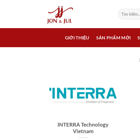
Bỏ
qua
Tìm
kiếm:
nội
dung
GIỚI THIỆU
SẢN PHẨM MỚI
INTERRA Technology
Vietnam