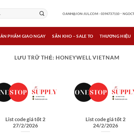
-
OANH@JON-JUL.COM
- 0394737110
NGOCT
SẢN PHẨM GIAO NGAY
SẴN KHO – SALE TO
THƯƠNG HIỆU
LƯU TRỮ THẺ:
HONEYWELL VIETNAM
List code giá tốt 2
List code giá tốt 2
27/2/2026
24/2/2026