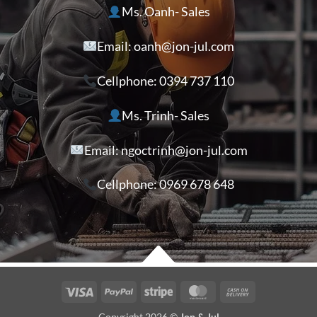
Ms. Oanh- Sales
Email: oanh@jon-jul.com
Cellphone:
0394 737 110
Ms. Trinh- Sales
Email: ngoctrinh@jon-jul.com
Cellphone:
0969 678 648
Visa
PayPal
Stripe
MasterCard
Cash
On
Copyright 2026 ©
Jon & Jul