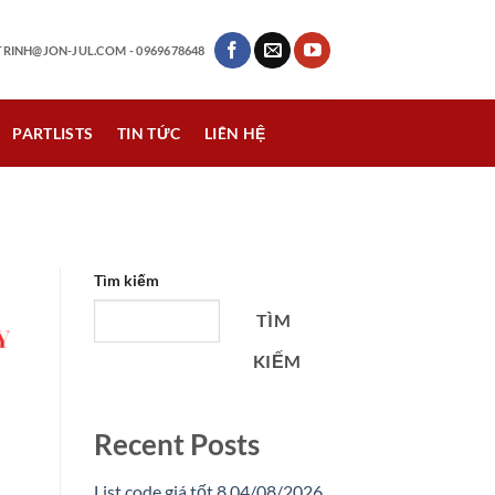
RINH@JON-JUL.COM
- 0969678648
PARTLISTS
TIN TỨC
LIÊN HỆ
Tìm kiếm
TÌM
KIẾM
Recent Posts
List code giá tốt 8 04/08/2026