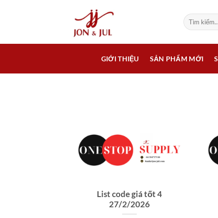
Bỏ
qua
Tìm
kiếm:
nội
dung
GIỚI THIỆU
SẢN PHẨM MỚI
List code giá tốt 4
27/2/2026