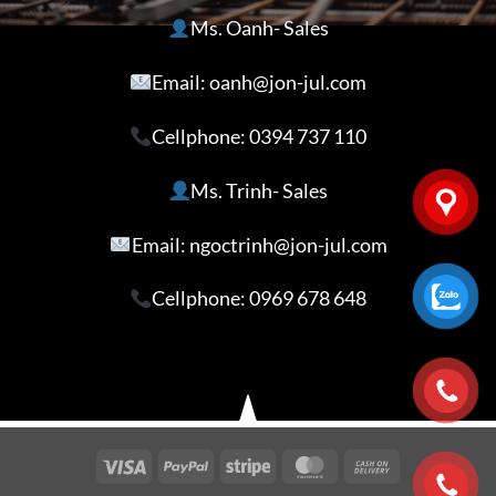
Ms. Oanh- Sales
Email: oanh@jon-jul.com
Cellphone:
0394 737 110
Ms. Trinh- Sales
Email: ngoctrinh@jon-jul.com
Cellphone:
0969 678 648
Visa
PayPal
Stripe
MasterCard
Cash
On