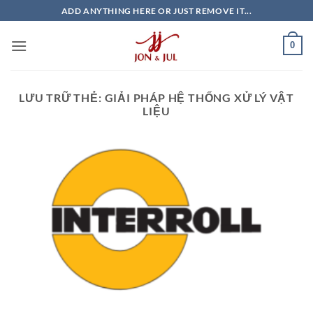
Bỏ
ADD ANYTHING HERE OR JUST REMOVE IT...
qua
nội
0
dung
LƯU TRỮ THẺ:
GIẢI PHÁP HỆ THỐNG XỬ LÝ VẬT
LIỆU