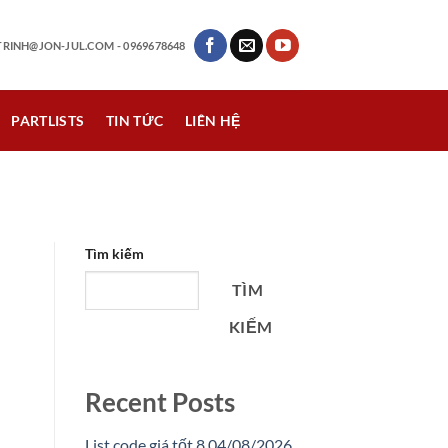
RINH@JON-JUL.COM
- 0969678648
PARTLISTS
TIN TỨC
LIÊN HỆ
Tìm kiếm
TÌM
KIẾM
Recent Posts
List code giá tốt 8 04/08/2026