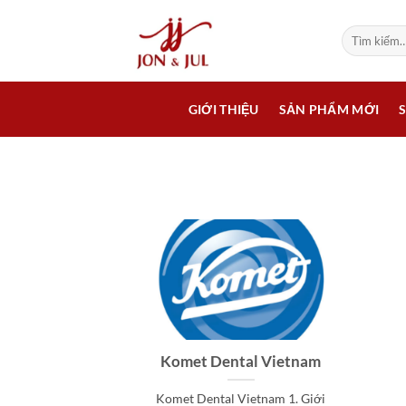
Bỏ
qua
Tìm
kiếm:
nội
dung
GIỚI THIỆU
SẢN PHẨM MỚI
Komet Dental Vietnam
Komet Dental Vietnam 1. Giới