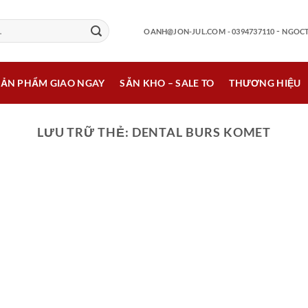
-
OANH@JON-JUL.COM
- 0394737110
NGOCT
SẢN PHẨM GIAO NGAY
SẴN KHO – SALE TO
THƯƠNG HIỆU
LƯU TRỮ THẺ:
DENTAL BURS KOMET