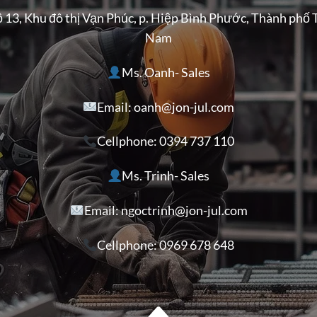
ộ 13, Khu đô thị Vạn Phúc, p. Hiệp Bình Phước, Thành phố 
Nam
Ms. Oanh- Sales
Email: oanh@jon-jul.com
Cellphone:
0394 737 110
Ms. Trinh- Sales
Email: ngoctrinh@jon-jul.com
Cellphone:
0969 678 648