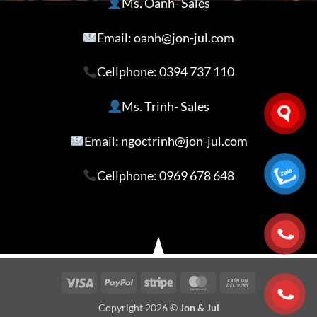
Ms. Oanh- Sales
Email: oanh@jon-jul.com
Cellphone:
0394 737 110
Ms. Trinh- Sales
Email: ngoctrinh@jon-jul.com
Cellphone:
0969 678 648
Visa
PayPal
Stripe
MasterCard
Cash
On
Copyright 2026 ©
Jon & Jul
Delivery