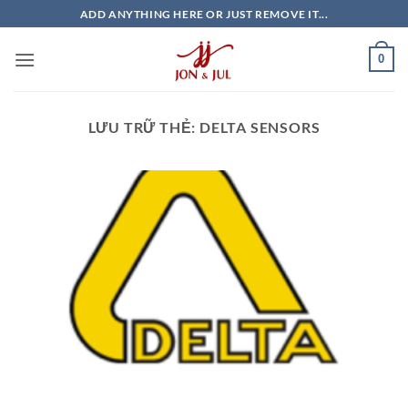
Bỏ
ADD ANYTHING HERE OR JUST REMOVE IT...
qua
nội
0
dung
LƯU TRỮ THẺ:
DELTA SENSORS