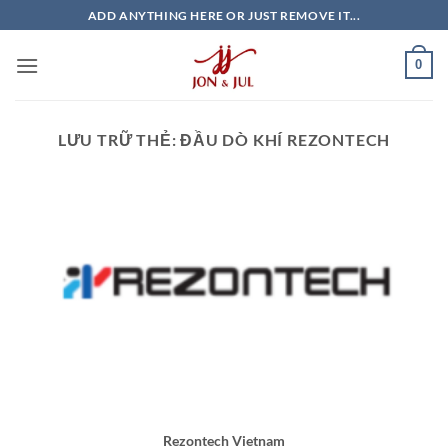
Bỏ
ADD ANYTHING HERE OR JUST REMOVE IT...
qua
nội
0
dung
LƯU TRỮ THẺ:
ĐẦU DÒ KHÍ REZONTECH
Rezontech Vietnam