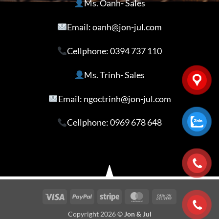
Ms. Oanh- Sales
Email: oanh@jon-jul.com
Cellphone:
0394 737 110
Ms. Trinh- Sales
Email: ngoctrinh@jon-jul.com
Cellphone:
0969 678 648
Visa
PayPal
Stripe
MasterCard
Cash
On
Copyright 2026 ©
Jon & Jul
Delivery