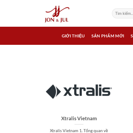
Bỏ
qua
Tìm
kiếm:
nội
dung
GIỚI THIỆU
SẢN PHẨM MỚI
Xtralis Vietnam
Xtralis Vietnam 1. Tổng quan về