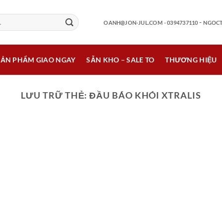
-
OANH@JON-JUL.COM
- 0394737110
NGOCT
SẢN PHẨM GIAO NGAY
SẴN KHO – SALE TO
THƯƠNG HIỆU
LƯU TRỮ THẺ:
ĐẦU BÁO KHÓI XTRALIS