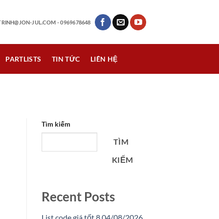
RINH@JON-JUL.COM
- 0969678648
PARTLISTS
TIN TỨC
LIÊN HỆ
Tìm kiếm
TÌM
KIẾM
Recent Posts
List code giá tốt 8 04/08/2026