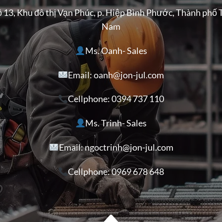
ộ 13, Khu đô thị Vạn Phúc, p. Hiệp Bình Phước, Thành phố 
Nam
Ms. Oanh- Sales
Email: oanh@jon-jul.com
Cellphone:
0394 737 110
Ms. Trinh- Sales
Email: ngoctrinh@jon-jul.com
Cellphone:
0969 678 648