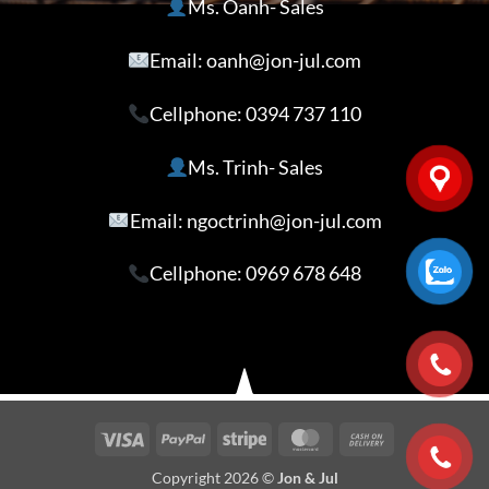
Ms. Oanh- Sales
Email: oanh@jon-jul.com
Cellphone:
0394 737 110
Ms. Trinh- Sales
Email: ngoctrinh@jon-jul.com
Cellphone:
0969 678 648
Visa
PayPal
Stripe
MasterCard
Cash
On
Copyright 2026 ©
Jon & Jul
Delivery