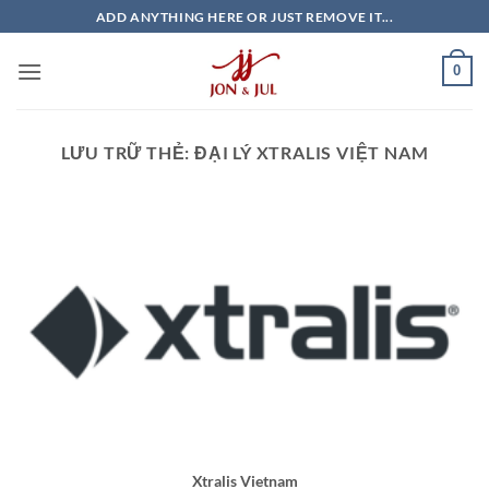
Bỏ
ADD ANYTHING HERE OR JUST REMOVE IT...
qua
nội
0
dung
LƯU TRỮ THẺ:
ĐẠI LÝ XTRALIS VIỆT NAM
Xtralis Vietnam