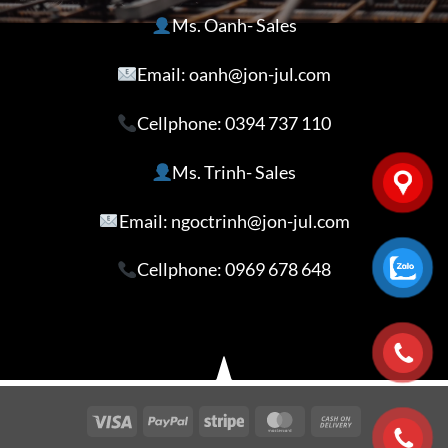
Ms. Oanh- Sales
Email: oanh@jon-jul.com
Cellphone:
0394 737 110
Ms. Trinh- Sales
Email: ngoctrinh@jon-jul.com
Cellphone:
0969 678 648
Visa
PayPal
Stripe
MasterCard
Cash
On