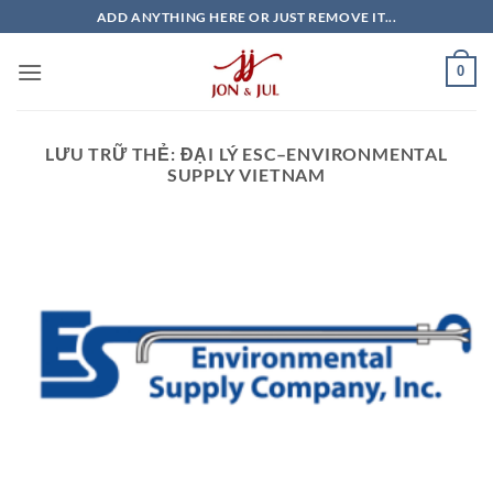
Bỏ
ADD ANYTHING HERE OR JUST REMOVE IT...
qua
nội
0
dung
LƯU TRỮ THẺ:
ĐẠI LÝ ESC–ENVIRONMENTAL
SUPPLY VIETNAM