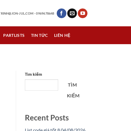
RINH@JON-JUL.COM
- 0969678648
PARTLISTS
TIN TỨC
LIÊN HỆ
Tìm kiếm
TÌM
KIẾM
Recent Posts
List code giá tốt 8 04/08/2026