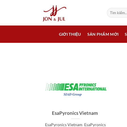
Bỏ
qua
Tìm
kiếm:
nội
dung
GIỚI THIỆU
SẢN PHẨM MỚI
EsaPyronics Vietnam
EsaPyronics Vietnam EsaPyronics