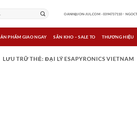
-
OANH@JON-JUL.COM
- 0394737110
NGOCT
SẢN PHẨM GIAO NGAY
SẴN KHO – SALE TO
THƯƠNG HIỆU
LƯU TRỮ THẺ:
ĐẠI LÝ ESAPYRONICS VIETNAM