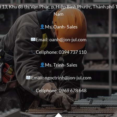
ộ 13, Khu đô thị Vạn Phúc, p. Hiệp Bình Phước, Thành phố 
Nam
Ms. Oanh- Sales
Email: oanh@jon-jul.com
Cellphone:
0394 737 110
Ms. Trinh- Sales
Email: ngoctrinh@jon-jul.com
Cellphone:
0969 678 648