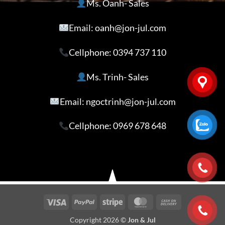
Ms. Oanh- Sales
Email: oanh@jon-jul.com
Cellphone:
0394 737 110
Ms. Trinh- Sales
Email: ngoctrinh@jon-jul.com
Cellphone:
0969 678 648
Visa
PayPal
Stripe
MasterCard
Cash
On
Copyright 2026 ©
Jon & Jul
Delivery