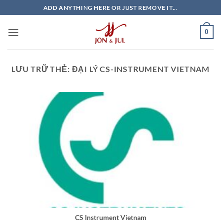
Bỏ
ADD ANYTHING HERE OR JUST REMOVE IT...
qua
nội
0
dung
LƯU TRỮ THẺ:
ĐẠI LÝ CS-INSTRUMENT VIETNAM
CS Instrument Vietnam