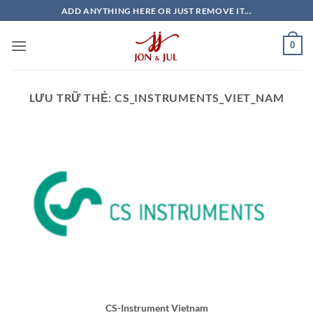
Bỏ
ADD ANYTHING HERE OR JUST REMOVE IT...
qua
nội
0
dung
LƯU TRỮ THẺ:
CS_INSTRUMENTS_VIET_NAM
CS-Instrument Vietnam