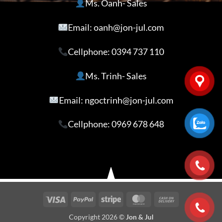
Ms. Oanh- Sales
Email: oanh@jon-jul.com
Cellphone:
0394 737 110
Ms. Trinh- Sales
Email: ngoctrinh@jon-jul.com
Cellphone:
0969 678 648
Visa
PayPal
Stripe
MasterCard
Cash
On
Copyright 2026 ©
Jon & Jul
Delivery