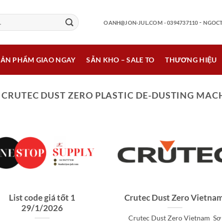
-
OANH@JON-JUL.COM
- 0394737110
NGOCT
SẢN PHẨM GIAO NGAY
SẴN KHO – SALE TO
THƯƠNG HIỆU
:
CRUTEC DUST ZERO PLASTIC DE-DUSTING MAC
List code giá tốt 1
Crutec Dust Zero Vietna
29/1/2026
Crutec Dust Zero Vietnam Sơ