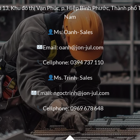
ộ 13, Khu đô thị Vạn Phúc, p. Hiệp Bình Phước, Thành phố 
Nam
Ms. Oanh- Sales
Email: oanh@jon-jul.com
Cellphone:
0394 737 110
Ms. Trinh- Sales
Email: ngoctrinh@jon-jul.com
Cellphone:
0969 678 648