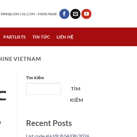
RINH@JON-JUL.COM
- 0969678648
PARTLISTS
TIN TỨC
LIÊN HỆ
HINE VIETNAM
Tìm kiếm
TÌM
KIẾM
Recent Posts
m
List code giá tốt 8 04/08/2026