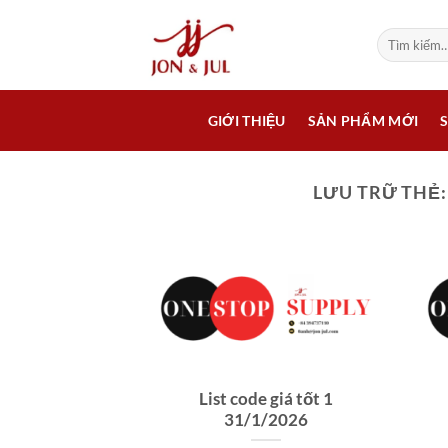
Bỏ
qua
Tìm
kiếm:
nội
dung
GIỚI THIỆU
SẢN PHẨM MỚI
LƯU TRỮ THẺ
List code giá tốt 1
31/1/2026