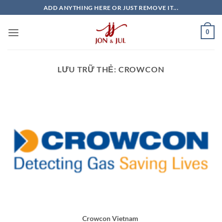
Bỏ
ADD ANYTHING HERE OR JUST REMOVE IT...
qua
nội
0
dung
LƯU TRỮ THẺ:
CROWCON
Crowcon Vietnam