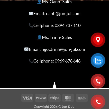
Ms. Oanh- Sales
Email: oanh@jon-jul.com
Cellphone:
0394 737 110
Ms. Trinh- Sales
Email: ngoctrinh@jon-jul.com
Cellphone:
0969 678 648
Visa
PayPal
Stripe
MasterCard
Cash
On
Copyright 2026 ©
Jon & Jul
Delivery