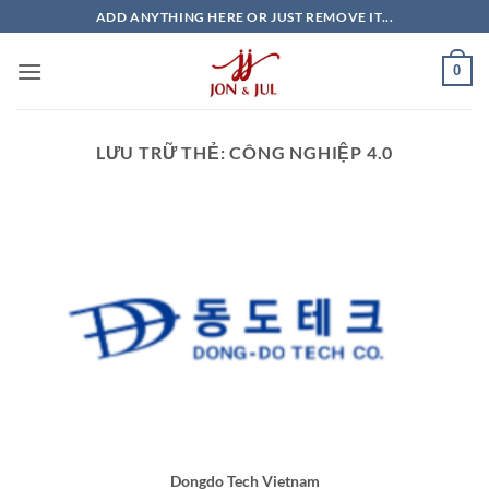
Bỏ
ADD ANYTHING HERE OR JUST REMOVE IT...
qua
nội
0
dung
LƯU TRỮ THẺ:
CÔNG NGHIỆP 4.0
Dongdo Tech Vietnam