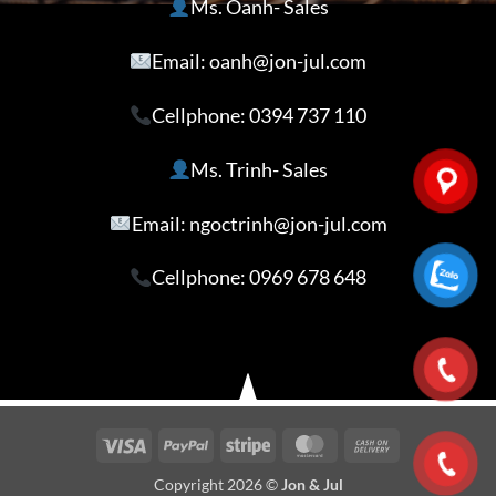
Ms. Oanh- Sales
Email: oanh@jon-jul.com
Cellphone:
0394 737 110
Ms. Trinh- Sales
Email: ngoctrinh@jon-jul.com
Cellphone:
0969 678 648
Visa
PayPal
Stripe
MasterCard
Cash
On
Copyright 2026 ©
Jon & Jul
Delivery