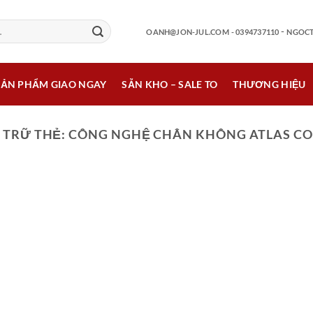
-
OANH@JON-JUL.COM
- 0394737110
NGOCT
SẢN PHẨM GIAO NGAY
SẴN KHO – SALE TO
THƯƠNG HIỆU
 TRỮ THẺ:
CÔNG NGHỆ CHÂN KHÔNG ATLAS C