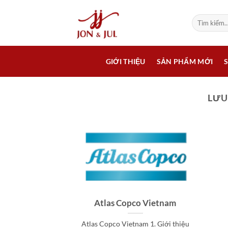
Bỏ
qua
Tìm
kiếm:
nội
dung
GIỚI THIỆU
SẢN PHẨM MỚI
LƯU
Atlas Copco Vietnam
Atlas Copco Vietnam 1. Giới thiệu