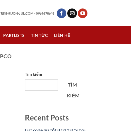
RINH@JON-JUL.COM
- 0969678648
PARTLISTS
TIN TỨC
LIÊN HỆ
OPCO
Tìm kiếm
TÌM
KIẾM
Recent Posts
List code giá tốt 8 04/08/2026