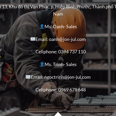
ộ 13, Khu đô thị Vạn Phúc, p. Hiệp Bình Phước, Thành phố 
Nam
Ms. Oanh- Sales
Email: oanh@jon-jul.com
Cellphone:
0394 737 110
Ms. Trinh- Sales
Email: ngoctrinh@jon-jul.com
Cellphone:
0969 678 648