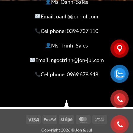
Ms. Oanh- Sales
Email: oanh@jon-jul.com
Cellphone:
0394 737 110
Ms. Trinh- Sales
Email: ngoctrinh@jon-jul.com
Cellphone:
0969 678 648
Visa
PayPal
Stripe
MasterCard
Cash
On
Copyright 2026 ©
Jon & Jul
Delivery