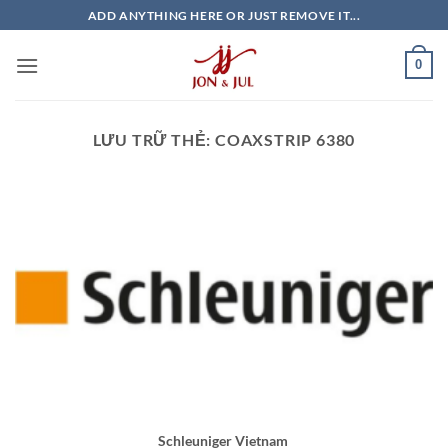
Bỏ
ADD ANYTHING HERE OR JUST REMOVE IT...
qua
nội
0
dung
LƯU TRỮ THẺ:
COAXSTRIP 6380
Schleuniger Vietnam