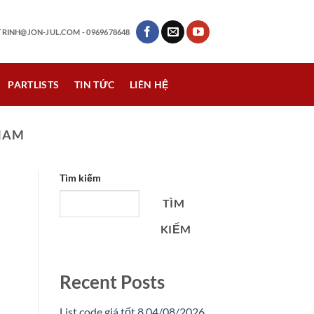
RINH@JON-JUL.COM
- 0969678648
PARTLISTS
TIN TỨC
LIÊN HỆ
NAM
Tìm kiếm
TÌM
KIẾM
Recent Posts
List code giá tốt 8 04/08/2026