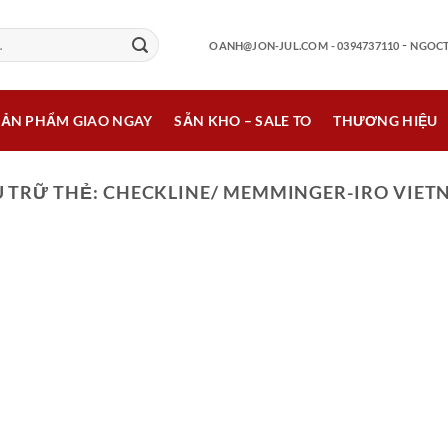
-
OANH@JON-JUL.COM
- 0394737110
NGOCT
SẢN PHẨM GIAO NGAY
SẴN KHO – SALE TO
THƯƠNG HIỆU
 TRỮ THẺ:
CHECKLINE/ MEMMINGER-IRO VIET