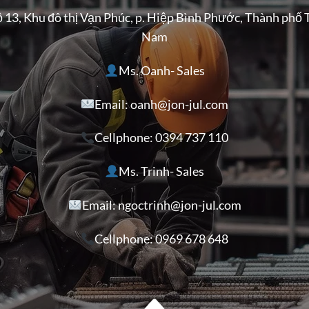
ộ 13, Khu đô thị Vạn Phúc, p. Hiệp Bình Phước, Thành phố 
Nam
Ms. Oanh- Sales
Email: oanh@jon-jul.com
Cellphone:
0394 737 110
Ms. Trinh- Sales
Email: ngoctrinh@jon-jul.com
Cellphone:
0969 678 648