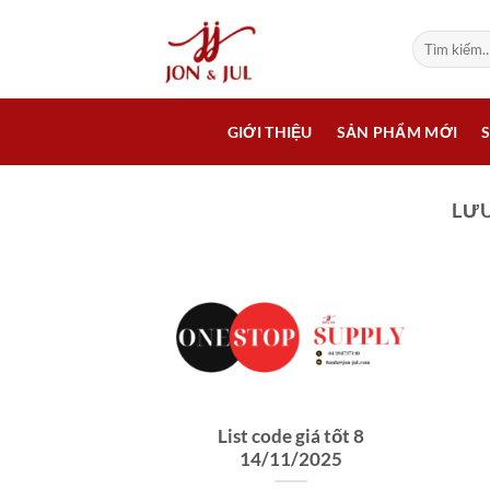
Bỏ
qua
Tìm
kiếm:
nội
dung
GIỚI THIỆU
SẢN PHẨM MỚI
LƯU
List code giá tốt 8
14/11/2025