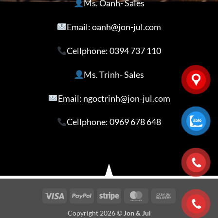
Ms. Oanh- Sales
Email: oanh@jon-jul.com
Cellphone:
0394 737 110
Ms. Trinh- Sales
Email: ngoctrinh@jon-jul.com
Cellphone:
0969 678 648
Visa
PayPal
Stripe
MasterCard
Cash
On
Copyright 2026 ©
Jon & Jul
Delivery