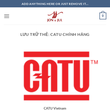
Bỏ
ADD ANYTHING HERE OR JUST REMOVE IT...
qua
nội
0
dung
LƯU TRỮ THẺ:
CATU CHÍNH HÃNG
CATU Vietnam