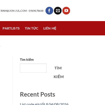
RINH@JON-JUL.COM
- 0969678648
PARTLISTS
TIN TỨC
LIÊN HỆ
A
Tìm kiếm
TÌM
KIẾM
Recent Posts
List code giá tốt 8 04/08/2026