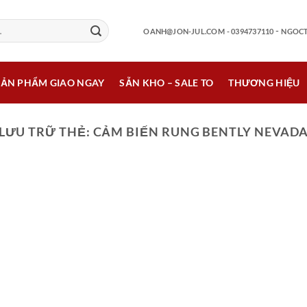
-
OANH@JON-JUL.COM
- 0394737110
NGOCT
SẢN PHẨM GIAO NGAY
SẴN KHO – SALE TO
THƯƠNG HIỆU
LƯU TRỮ THẺ:
CẢM BIẾN RUNG BENTLY NEVAD