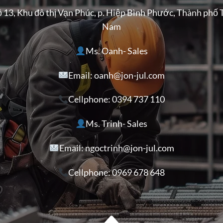
ộ 13, Khu đô thị Vạn Phúc, p. Hiệp Bình Phước, Thành phố 
Nam
Ms. Oanh- Sales
Email: oanh@jon-jul.com
Cellphone:
0394 737 110
Ms. Trinh- Sales
Email: ngoctrinh@jon-jul.com
Cellphone:
0969 678 648