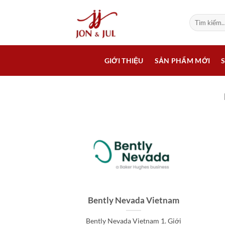
Bỏ
qua
Tìm
kiếm:
nội
dung
GIỚI THIỆU
SẢN PHẨM MỚI
Bently Nevada Vietnam
Bently Nevada Vietnam 1. Giới