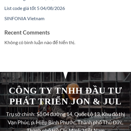
List code giá tốt 5 04/08/2026
SINFONIA Vietnam
Recent Comments
Không có bình luận nào để hiển thị.
CÔNG TY TNHH ĐẦU TƯ
PHÁT TRIỂN JON & JUL
Trụ sở chính: Số 04 đường 14, Quốc Lộ 13, Khu đô thị
Vạn Phúc, p. Hiệp Bình Phước, Thành phố Thủ Đức,
Thành phố Hồ Chí Minh, Việt Nam