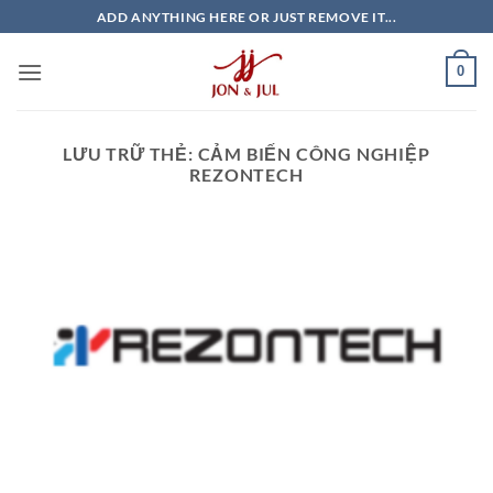
Bỏ
ADD ANYTHING HERE OR JUST REMOVE IT...
qua
nội
0
dung
LƯU TRỮ THẺ:
CẢM BIẾN CÔNG NGHIỆP
REZONTECH