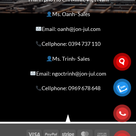
Ms. Oanh- Sales
Email: oanh@jon-jul.com
Cellphone:
0394 737 110
Ms. Trinh- Sales
Email: ngoctrinh@jon-jul.com
Cellphone:
0969 678 648
Visa
PayPal
Stripe
MasterCard
Cash