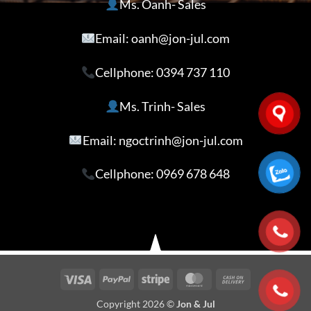
Ms. Oanh- Sales
Email: oanh@jon-jul.com
Cellphone:
0394 737 110
Ms. Trinh- Sales
Email: ngoctrinh@jon-jul.com
Cellphone:
0969 678 648
Visa
PayPal
Stripe
MasterCard
Cash
On
Copyright 2026 ©
Jon & Jul
Delivery