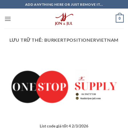
Bỏ
ADD ANYTHING HERE OR JUST REMOVE IT...
qua
nội
0
dung
LƯU TRỮ THẺ:
BURKERTPOSITIONERVIETNAM
List code giá tốt 4 2/3/2026