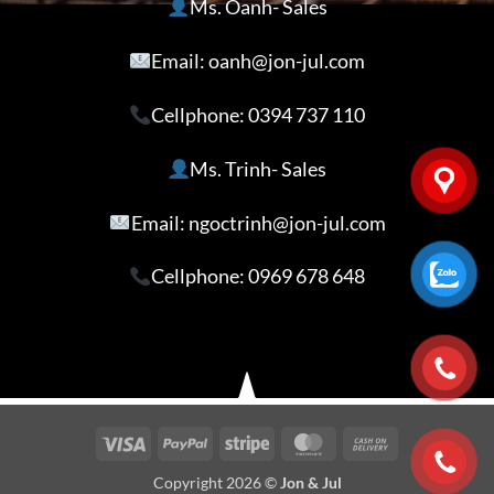
Ms. Oanh- Sales
Email: oanh@jon-jul.com
Cellphone:
0394 737 110
Ms. Trinh- Sales
Email: ngoctrinh@jon-jul.com
Cellphone:
0969 678 648
Visa
PayPal
Stripe
MasterCard
Cash
On
Copyright 2026 ©
Jon & Jul
Delivery