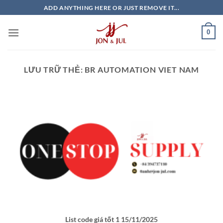
Bỏ
ADD ANYTHING HERE OR JUST REMOVE IT...
qua
nội
0
dung
LƯU TRỮ THẺ:
BR AUTOMATION VIET NAM
List code giá tốt 1 15/11/2025