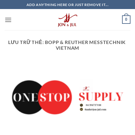
Bỏ
ADD ANYTHING HERE OR JUST REMOVE IT...
qua
nội
0
dung
LƯU TRỮ THẺ:
BOPP & REUTHER MESSTECHNIK
VIETNAM