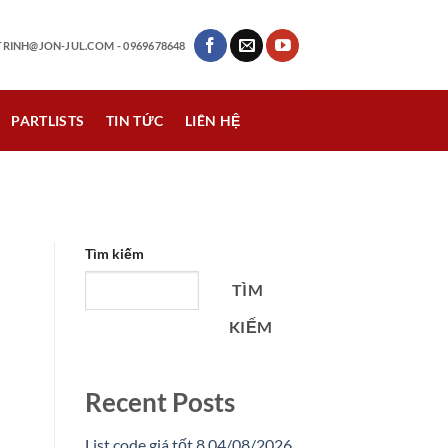
RINH@JON-JUL.COM
- 0969678648
PARTLISTS
TIN TỨC
LIÊN HỆ
Tìm kiếm
TÌM
KIẾM
Recent Posts
List code giá tốt 8 04/08/2026