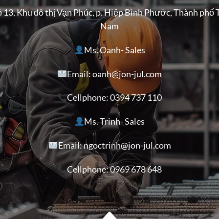
ộ 13, Khu đô thị Vạn Phúc, p. Hiệp Bình Phước, Thành phố 
Nam
Ms. Oanh- Sales
Email: oanh@jon-jul.com
Cellphone:
0394 737 110
Ms. Trinh- Sales
Email: ngoctrinh@jon-jul.com
Cellphone:
0969 678 648