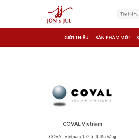
Bỏ
qua
Tìm
kiếm:
nội
dung
GIỚI THIỆU
SẢN PHẨM MỚI
COVAL Vietnam
COVAL Vietnam 1. Giới thiệu hãng