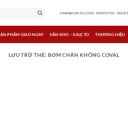
-
OANH@JON-JUL.COM
- 0394737110
NGOCT
SẢN PHẨM GIAO NGAY
SẴN KHO – SALE TO
THƯƠNG HIỆU
LƯU TRỮ THẺ:
BƠM CHÂN KHÔNG COVAL