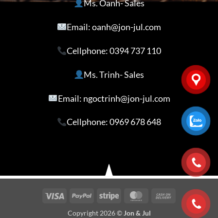
Ms. Oanh- Sales
Email: oanh@jon-jul.com
Cellphone:
0394 737 110
Ms. Trinh- Sales
Email: ngoctrinh@jon-jul.com
Cellphone:
0969 678 648
Visa
PayPal
Stripe
MasterCard
Cash
On
Copyright 2026 ©
Jon & Jul
Delivery