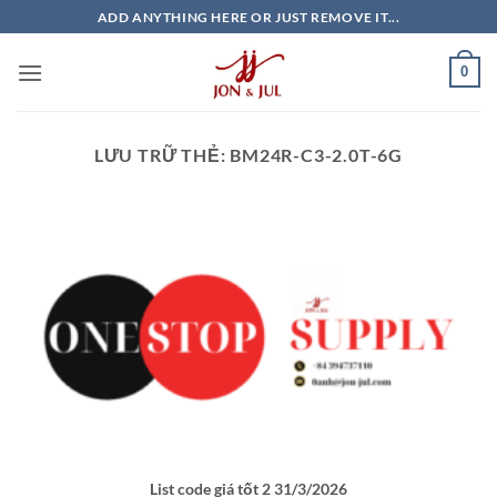
Bỏ
ADD ANYTHING HERE OR JUST REMOVE IT...
qua
nội
0
dung
LƯU TRỮ THẺ:
BM24R-C3-2.0T-6G
List code giá tốt 2 31/3/2026