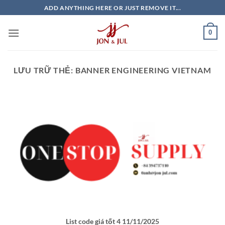
Bỏ
ADD ANYTHING HERE OR JUST REMOVE IT...
qua
nội
0
dung
LƯU TRỮ THẺ:
BANNER ENGINEERING VIETNAM
List code giá tốt 4 11/11/2025