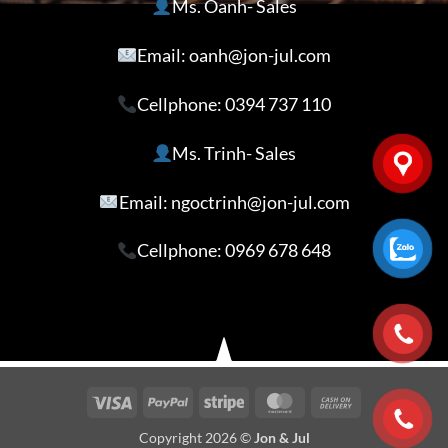
Ms. Oanh- Sales
Email: oanh@jon-jul.com
Cellphone:
0394 737 110
Ms. Trinh- Sales
Email: ngoctrinh@jon-jul.com
Cellphone:
0969 678 648
Visa
PayPal
Stripe
MasterCard
Cash
On
Copyright 2026 ©
Jon & Jul
Delivery