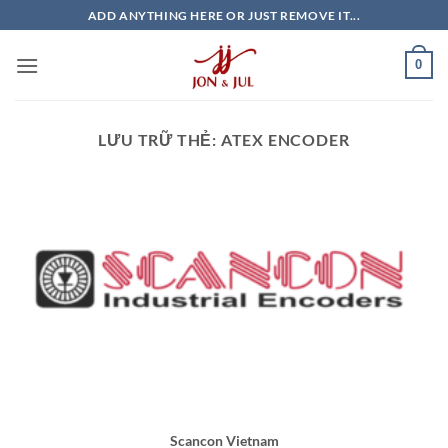
Bỏ
ADD ANYTHING HERE OR JUST REMOVE IT...
qua
nội
0
dung
LƯU TRỮ THẺ:
ATEX ENCODER
Scancon Vietnam