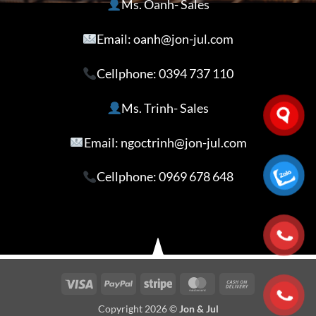
Ms. Oanh- Sales
Email: oanh@jon-jul.com
Cellphone:
0394 737 110
Ms. Trinh- Sales
Email: ngoctrinh@jon-jul.com
Cellphone:
0969 678 648
Visa
PayPal
Stripe
MasterCard
Cash
On
Copyright 2026 ©
Jon & Jul
Delivery