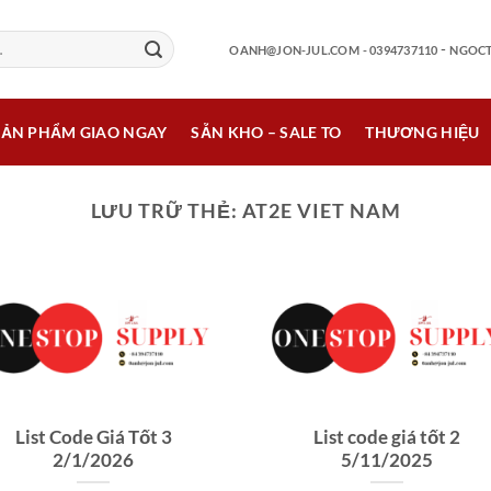
-
OANH@JON-JUL.COM
- 0394737110
NGOCT
SẢN PHẨM GIAO NGAY
SẴN KHO – SALE TO
THƯƠNG HIỆU
LƯU TRỮ THẺ:
AT2E VIET NAM
List Code Giá Tốt 3
List code giá tốt 2
2/1/2026
5/11/2025