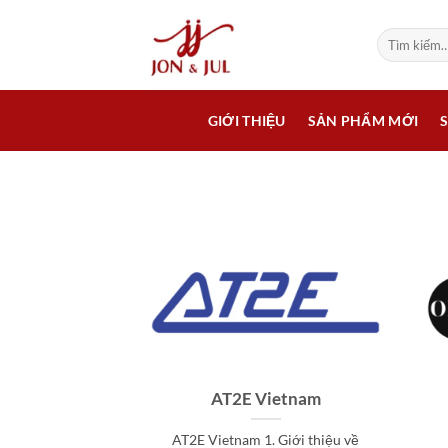
Bỏ
qua
Tìm
kiếm:
nội
dung
GIỚI THIỆU
SẢN PHẨM MỚI
AT2E Vietnam
AT2E Vietnam 1. Giới thiệu về