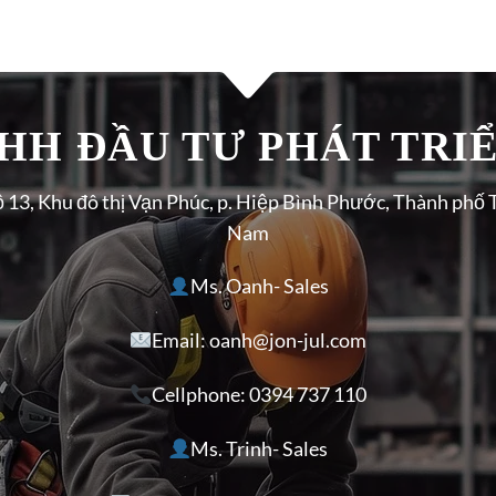
H ĐẦU TƯ PHÁT TRIÊ
ộ 13, Khu đô thị Vạn Phúc, p. Hiệp Bình Phước, Thành phố 
Nam
Ms. Oanh- Sales
Email: oanh@jon-jul.com
Cellphone:
0394 737 110
Ms. Trinh- Sales