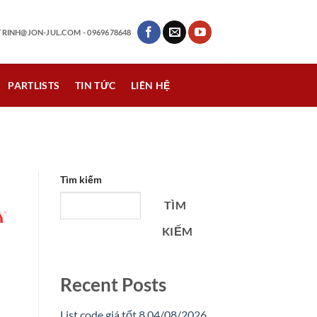
RINH@JON-JUL.COM
- 0969678648
PARTLISTS
TIN TỨC
LIÊN HỆ
Tìm kiếm
TÌM
KIẾM
Recent Posts
List code giá tốt 8 04/08/2026