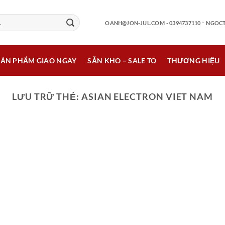
-
OANH@JON-JUL.COM
- 0394737110
NGOCT
SẢN PHẨM GIAO NGAY
SẴN KHO – SALE TO
THƯƠNG HIỆU
LƯU TRỮ THẺ:
ASIAN ELECTRON VIET NAM