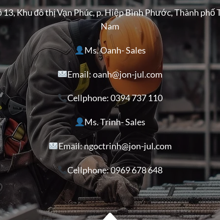
ộ 13, Khu đô thị Vạn Phúc, p. Hiệp Bình Phước, Thành phố 
Nam
Ms. Oanh- Sales
Email: oanh@jon-jul.com
Cellphone:
0394 737 110
Ms. Trinh- Sales
Email: ngoctrinh@jon-jul.com
Cellphone:
0969 678 648