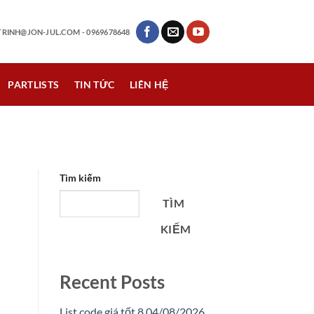
RINH@JON-JUL.COM
- 0969678648
PARTLISTS
TIN TỨC
LIÊN HỆ
Tìm kiếm
TÌM
KIẾM
Recent Posts
List code giá tốt 8 04/08/2026