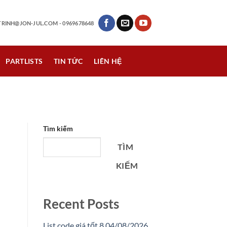
RINH@JON-JUL.COM
- 0969678648
PARTLISTS
TIN TỨC
LIÊN HỆ
Tìm kiếm
TÌM
KIẾM
Recent Posts
List code giá tốt 8 04/08/2026