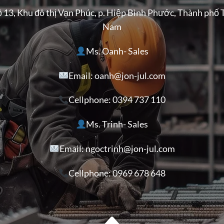
ộ 13, Khu đô thị Vạn Phúc, p. Hiệp Bình Phước, Thành phố 
Nam
Ms. Oanh- Sales
Email: oanh@jon-jul.com
Cellphone:
0394 737 110
Ms. Trinh- Sales
Email: ngoctrinh@jon-jul.com
Cellphone:
0969 678 648