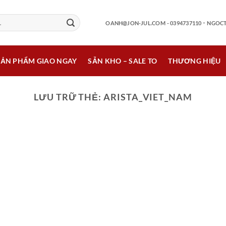
-
OANH@JON-JUL.COM
- 0394737110
NGOCT
SẢN PHẨM GIAO NGAY
SẴN KHO – SALE TO
THƯƠNG HIỆU
LƯU TRỮ THẺ:
ARISTA_VIET_NAM