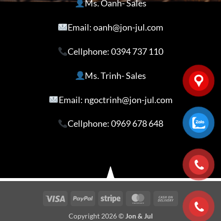
Ms. Oanh- Sales
Email: oanh@jon-jul.com
Cellphone:
0394 737 110
Ms. Trinh- Sales
Email: ngoctrinh@jon-jul.com
Cellphone:
0969 678 648
Visa
PayPal
Stripe
MasterCard
Cash
On
Copyright 2026 ©
Jon & Jul
Delivery