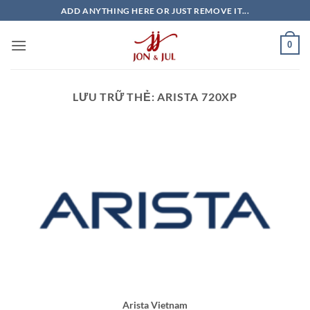
Bỏ
ADD ANYTHING HERE OR JUST REMOVE IT...
qua
nội
0
dung
LƯU TRỮ THẺ:
ARISTA 720XP
Arista Vietnam